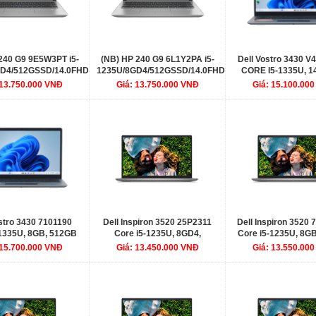
240 G9 9E5W3PT i5-
(NB) HP 240 G9 6L1Y2PA i5-
Dell Vostro 3430 V
GD4/512GSSD/14.0FHD/WLax/BT5/3C41WHr/W11SL/BẠC
1235U/8GD4/512GSSD/14.0FHD/Wlac/BT4.2/3C41WHr
CORE I5-1335U, 1
FHD/ 1X8G/ 512GB
 13.750.000 VNĐ
Giá: 13.750.000 VNĐ
Giá: 15.100.00
CELL-41WHR/ UBUN
LTS, 01Y
stro 3430 7101190
Dell Inspiron 3520 25P2311
Dell Inspiron 3520
-1335U, 8GB, 512GB
Core i5-1235U, 8GD4,
Core i5-1235U, 8G
el Iris Xe Graphics,
512SSD, 15.6FHD, 120Hz,
SSD, Intel UHD Gr
 15.700.000 VNĐ
Giá: 13.450.000 VNĐ
Giá: 13.550.00
, 3C 41Wh, ac+BT,
3C41WHr, W11SL+OFFICE
15.6" FHD, 3C 41Wh
21, McAfee MDS, Win
HOME_ST, ProSup, BẠC
FP, OfficeHS21, Mc
11, 1Y WTY
Win 11 Home, Đen (B
WTY