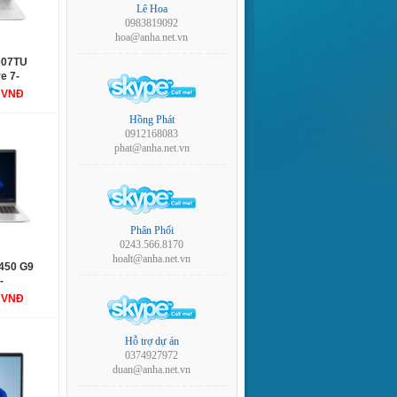
Lê Hoa
0983819092
hoa@anha.net.vn
007TU
e 7-
14.0FHD/WL/BT/3C/W11H/BẠC
0 VNĐ
Hồng Phát
0912168083
phat@anha.net.vn
Phân Phối
0243.566.8170
hoalt@anha.net.vn
450 G9
W11SL/BẠC
-
SD/15.6FHD/WL/BT/3C45WHr/ALU/W11SL/LED_KB/BẠC
0 VNĐ
Hỗ trợ dự án
0374927972
duan@anha.net.vn