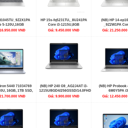
fd1045TU_9Z2X1PA
HP 15s-fq5231TU,_8U241PA
(NB) HP 14-ep1
e 5-120U,16GB
Core i3-1215U,8GB
_9Z2W1PA Cor
512GB SSD,Intel
RAM,256GB SSD,Intel
150U/16G/512GSSD/
 16.950.000 VNĐ
Giá: 9.450.000 VNĐ
Giá: 21.250.00
,15.6"FHD,Webcam,3
Graphics,15.6"FHD,Webcam,3
n ax+BT,Win11 Home
Cell,Wlan ac+BT,Win11 Home
ural Silver,1Y WT
64,Natural Silver,1Y WTY
piron 5440 71034769
(NB) HP 240 G9_AG2J4AT i3-
(NB) HP Probook 
20U, 16GB, 1TB SSD,
1215U/8GD4/256GSSD/14.0FHD/WLac/BT5/3C41WHr/
6M0Y5PA i3
aphics, 14" FHD+, 4C
1215U/8GD4/512GS
 21.700.000 VNĐ
Giá: 9.900.000 VNĐ
Giá: 12.450.00
+BT, FP, OfficeHS21,
 LS, Win 11 Home,
Ice Blue), 1Y WTY