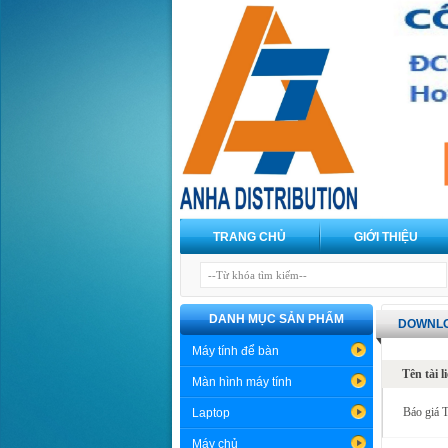
TRANG CHỦ
GIỚI THIỆU
DANH MỤC SẢN PHẨM
DOWNLO
Máy tính để bàn
Tên tài l
Màn hình máy tính
Báo giá 
Laptop
Máy chủ