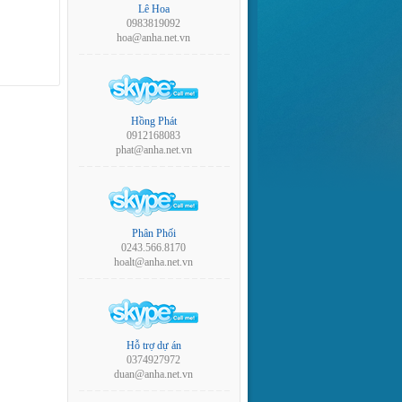
Lê Hoa
0983819092
hoa@anha.net.vn
Hồng Phát
0912168083
phat@anha.net.vn
Phân Phối
0243.566.8170
hoalt@anha.net.vn
Hỗ trợ dự án
0374927972
duan@anha.net.vn