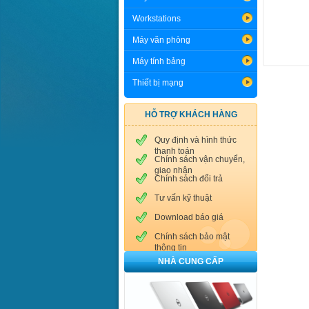
Workstations
Máy văn phòng
Máy tính bảng
Thiết bị mạng
HỖ TRỢ KHÁCH HÀNG
Quy định và hình thức
thanh toán
Chính sách vận chuyển,
giao nhận
Chính sách đổi trả
Tư vấn kỹ thuật
Download báo giá
Chính sách bảo mật
thông tin
NHÀ CUNG CẤP