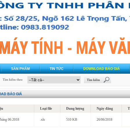
SẢN PHẨM
TIN TỨC
DOWNLOAD BÁO GIÁ
Tìm kiếm theo
Tìm kiếm
AD BÁO GIÁ
iệu
Loại file
Dung lượng
Ngày đăng
T
Tháng 06.2018
.xls
510 KB
26/06/2018