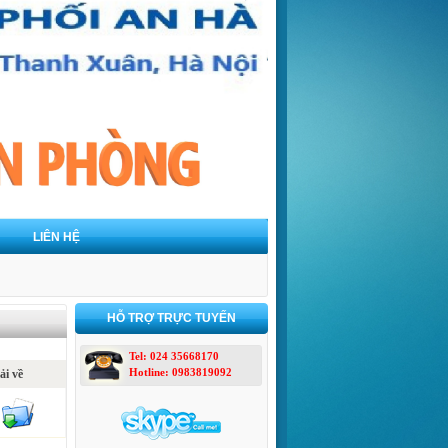
LIÊN HỆ
HỖ TRỢ TRỰC TUYẾN
Tel: 024 35668170
Hotline: 0983819092
ải về