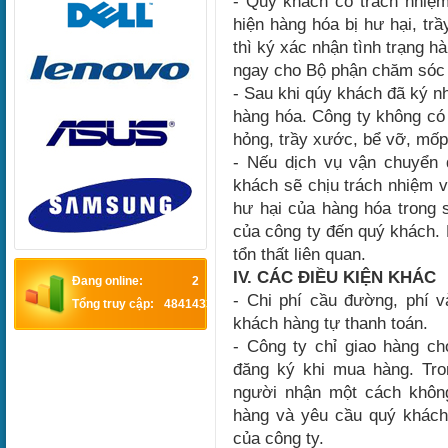
- Quý khách có trách nhiệm
hiện hàng hóa bị hư hại, t
thì ký xác nhận tình trạng h
ngay cho Bộ phận chăm sóc k
- Sau khi qúy khách đã ký n
hàng hóa. Công ty không có 
hỏng, trầy xước, bể vỡ, mố
- Nếu dịch vụ vận chuyển 
khách sẽ chịu trách nhiệm 
hư hại của hàng hóa trong 
của công ty đến quý khách.
tổn thất liên quan.
IV. CÁC ĐIỀU KIỆN KHÁC
Đang online:
2
- Chi phí cầu đường, phí v
Tổng truy cập:
4841433
khách hàng tự thanh toán.
- Công ty chỉ giao hàng 
đăng ký khi mua hàng. Tro
người nhận một cách không
hàng và yêu cầu quý khách
của công ty.