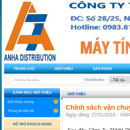
TRANG CHỦ
GIỚI THIỆU
SẢN PHẨM
Tìm kiếm theo
DANH MỤC GIỚI THIỆU
GIỚI THIỆU
Giới thiệu chung
Chính sách vận chu
Thông tin liên hệ
Ngày đăng: 27/01/2016 - 448
HỖ TRỢ KHÁCH HÀNG