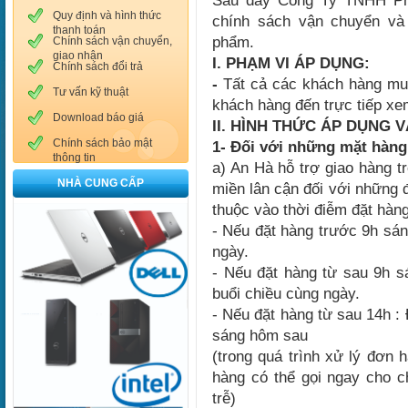
Sau đây Công Ty TNHH Phâ
Quy định và hình thức
chính sách vận chuyển và
thanh toán
phẩm.
Chính sách vận chuyển,
giao nhận
I. PHẠM VI ÁP DỤNG:
Chính sách đổi trả
-
Tất cả các khách hàng mu
Tư vấn kỹ thuật
khách hàng đến trực tiếp xe
Download báo giá
II. HÌNH THỨC ÁP DỤNG 
Chính sách bảo mật
1- Đối với những mặt hàng
thông tin
a) An Hà hỗ trợ giao hàng 
NHÀ CUNG CẤP
miền lân cận đối với những đ
thuộc vào thời điễm đặt hàn
- Nếu đặt hàng trước 9h sán
ngày.
- Nếu đặt hàng từ sau 9h s
buổi chiều cùng ngày.
- Nếu đặt hàng từ sau 14h :
sáng hôm sau
(trong quá trình xử lý đơn 
hàng có thể gọi ngay cho c
trễ)