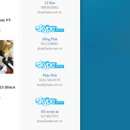
Lê Hoa
0983819092
hoa@anha.net.vn
nic PT-
ệ
Hồng Phát
0912168083
phat@anha.net.vn
Phân Phối
0243.566.8170
hoalt@anha.net.vn
1S (Black
ệ
Hỗ trợ dự án
0374927972
duan@anha.net.vn