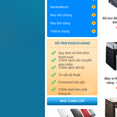
Workstations
Máy văn phòng
Bộ lưu đ
60
Máy tính bảng
Thiết bị mạng
HỖ TRỢ KHÁCH HÀNG
Quy định và hình thức
thanh toán
Chính sách vận chuyển,
giao nhận
Chính sách đổi trả
Tư vấn kỹ thuật
Máy in 
Download báo giá
năng -
Chính sách bảo mật
thông tin
NHÀ CUNG CẤP