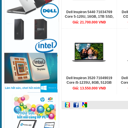
Dell Inspiron 5440 71034769
Del
Core 5-120U, 16GB, 1TB SSD,
CO
Intel Graphics, 14" FHD+, 4C
FH
Giá: 21.700.000 VNĐ
54Wh, ax+BT, FP, OfficeHS21,
CEL
McAfee LS, Win 11 Home,
Xanh (Ice Blue), 1Y WTY
Dell Inspiron 3520 71049019
Del
Core i5-1235U, 8GB, 512GB
Core
SSD, Intel UHD Graphics,
SSD
Giá: 13.550.000 VNĐ
15.6" FHD, 3C 41Wh, ac+BT,
15.
FP, OfficeHS21, McAfee LS,
Off
Win 11 Home, Đen (Black), 1Y
KY
WTY