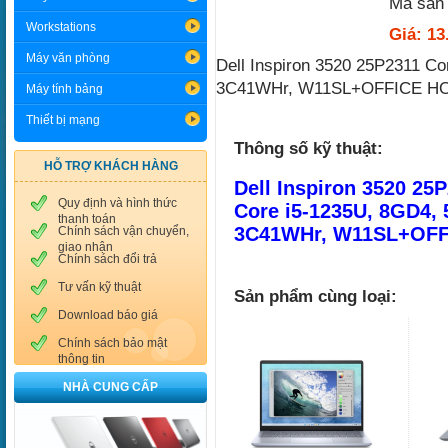
Mã sản
Workstations
Giá: 13
Máy văn phòng
Dell Inspiron 3520 25P2311 C
3C41WHr, W11SL+OFFICE HO
Máy tính bảng
Thiết bị mạng
Thông số kỹ thuật:
HỖ TRỢ KHÁCH HÀNG
Dell Inspiron 3520 25
Quy định và hình thức
Core i5-1235U, 8GD4, 
thanh toán
3C41WHr, W11SL+OFF
Chính sách vận chuyển,
giao nhận
Chính sách đổi trả
Tư vấn kỹ thuật
Sản phẩm cùng loại:
Download báo giá
Chính sách bảo mật
thông tin
NHÀ CUNG CẤP