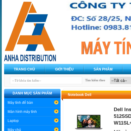
TRANG CHỦ
GIỚI THIỆU
SẢN PHẨM
Tìm kiếm theo
DANH MỤC SẢN PHẨM
Notebook Dell
Máy tính để bàn
Dell In
Màn hình máy tính
512SSD
Laptop
W11SL+
Máy chủ