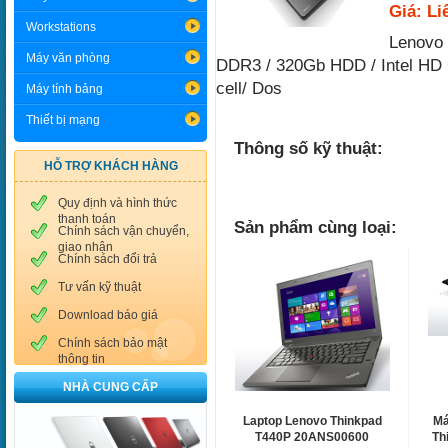
Giá: Li
Workstations
Lenovo 
Máy văn phòng
DDR3 / 320Gb HDD / Intel HD
cell/ Dos
Máy tính bảng
Thiết bị mạng
Thông số kỹ thuật:
HỖ TRỢ KHÁCH HÀNG
Quy định và hình thức
thanh toán
Sản phẩm cùng loại:
Chính sách vận chuyển,
giao nhận
Chính sách đổi trả
Tư vấn kỹ thuật
Download báo giá
Chính sách bảo mật
thông tin
NHÀ CUNG CẤP
Laptop Lenovo Thinkpad
Má
T440P 20ANS00600
Th