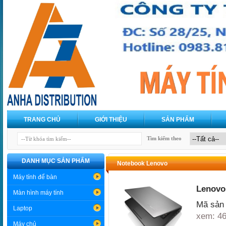
TRANG CHỦ
GIỚI THIỆU
SẢN PHẨM
Tìm kiếm theo
DANH MỤC SẢN PHẨM
Notebook Lenovo
Máy tính để bàn
Lenovo 
Màn hình máy tính
Mã sản 
Laptop
xem: 4
Máy chủ