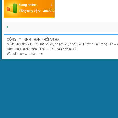
Đang online:
2
Tổng truy cập:
4845056
CÔNG TY TNHH PHÂN PHỐI AN HÀ
MST: 0106042715 Trụ sở: Số 28, ngách 25, ngõ 162, Đường Lê Trọng Tấn –
Điện thoại: 0243 566 8170 - Fax: 0243 566 8172
Website: www.anha.net.vn