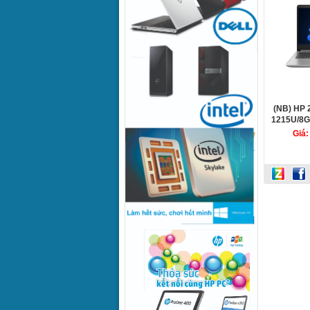
64,Nat
(NB) HP 
1215U/8
Giá: