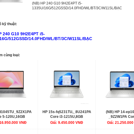
(NB) HP 240 G10 9H2E4PT i5-
1335U/16G/512GSSD/14.0FHD/WL/BT/3C/W11SL/BẠC
 kỹ thuật:
P 240 G10 9H2E4PT i5-
/16G/512GSSD/14.0FHD/WL/BT/3C/W11SL/BẠC
m cùng loại:
fd1045TU_9Z2X1PA
HP 15s-fq5231TU,_8U241PA
(NB) HP 14-ep1
e 5-120U,16GB
Core i3-1215U,8GB
_9Z2W1PA Cor
512GB SSD,Intel
RAM,256GB SSD,Intel
150U/16G/512GSSD/
 16.950.000 VNĐ
Giá: 9.450.000 VNĐ
Giá: 21.250.00
,15.6"FHD,Webcam,3
Graphics,15.6"FHD,Webcam,3
n ax+BT,Win11 Home
Cell,Wlan ac+BT,Win11 Home