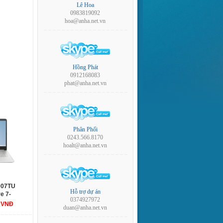
Lê Hoa
0983819092
hoa@anha.net.vn
Hồng Phát
0912168083
phat@anha.net.vn
Phân Phối
0243.566.8170
hoalt@anha.net.vn
007TU
Hỗ trợ dự án
e 7-
0374927972
14.0FHD/WL/BT/3C/W11H/BẠC
0 VNĐ
duan@anha.net.vn