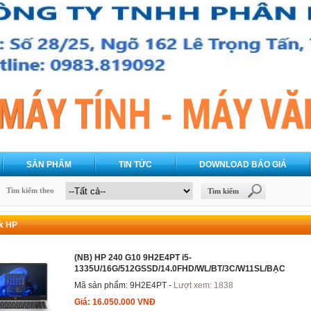
SẢN PHẨM
TIN TỨC
DOWNLOAD BÁO GIÁ
Tìm kiếm theo
Tìm kiếm
k HP
(NB) HP 240 G10 9H2E4PT i5-
1335U/16G/512GSSD/14.0FHD/WL/BT/3C/W11SL/BẠC
Mã sản phẩm: 9H2E4PT -
Lượt xem: 1838
Giá: 16.050.000 VNĐ