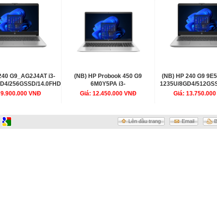
ural Silver,1Y WT
64,Natural Silver,1Y WTY
240 G9_AG2J4AT i3-
(NB) HP Probook 450 G9
(NB) HP 240 G9 9E5
GD4/256GSSD/14.0FHD/WLac/BT5/3C41WHr/W11SL/BẠC
6M0Y5PA i3-
1235U/8GD4/512GS
1215U/8GD4/512GSSD/15.6FHD/WL/BT/3C45WHr/AL
 9.900.000 VNĐ
Giá: 12.450.000 VNĐ
Giá: 13.750.00
Lên đầu trang
Email
B