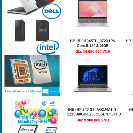
HP 15-fd1045TU_9Z2X1PA
HP 
Core 5-120U,16GB
RAM,512GB SSD,Intel
Giá: 16.950.000 VNĐ
Graphics,15.6"FHD,Webcam,3
Grap
Cell,Wlan ax+BT,Win11 Home
Cell
64,Natural Silver,1Y WT
64
(NB) HP 240 G9_AG2J4AT i3-
(N
1215U/8GD4/256GSSD/14.0FHD/WLac
1215
Giá: 9.900.000 VNĐ