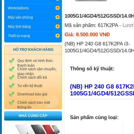
Workstations
1005G1/4GD4/512GSSD/14.0
Máy văn phòng
Mã sản phẩm: 617K2PA -
Lượt
Máy tính bảng
Giá: 8.500.000 VNĐ
Thiết bị mạng
(NB) HP 240 G8 617K2PA i3-
HỖ TRỢ KHÁCH HÀNG
1005G1/4GD4/512GSSD/14.0
Quy định và hình thức
thanh toán
Thông số kỹ thuật:
Chính sách vận chuyển,
giao nhận
Chính sách đổi trả
(NB) HP 240 G8 617K2
Tư vấn kỹ thuật
1005G1/4GD4/512GSS
Download báo giá
Chính sách bảo mật
thông tin
NHÀ CUNG CẤP
Sản phẩm cùng loại: