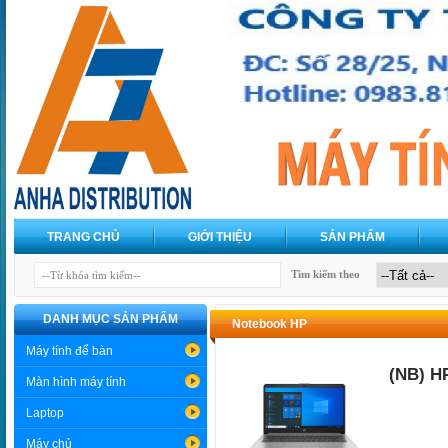
TRANG CHỦ
GIỚI THIỆU
SẢN PHẨM
Tìm kiếm theo
DANH MỤC SẢN PHẨM
Notebook HP
Máy tính để bàn
(NB) H
Màn hình máy tính
Laptop
Máy chủ