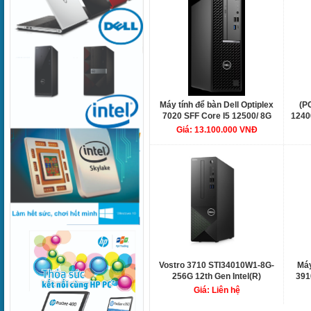
Máy tính để bàn Dell Optiplex
(P
7020 SFF Core I5 12500/ 8G
1240
DDR5/ 512G/ Ubuntu / 1Y -
H
Giá: 13.100.000 VNĐ
S7020-12500-08512U
Vostro 3710 STI34010W1-8G-
Máy
256G 12th Gen Intel(R)
391
Core(TM) i3-12100 processor
SSD,
Giá: Liên hệ
(4-Core, 12M Cache, 3.3GHz
ac+
to 4.3Ghz), 1 x 8GB DDR4,
Wi