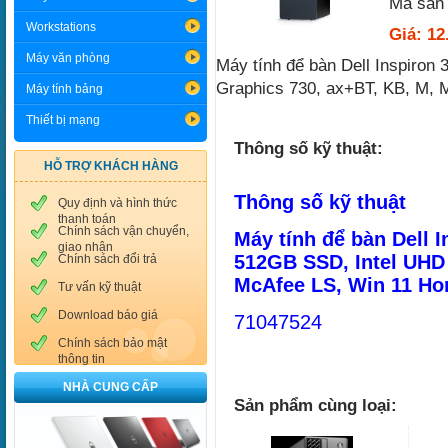
Mã sản
Workstations
Giá: 12
Máy văn phòng
Máy tính để bàn Dell Inspiron
Graphics 730, ax+BT, KB, M,
Máy tính bảng
Thiết bị mạng
Thông số kỹ thuật:
HỖ TRỢ KHÁCH HÀNG
Thông số kỹ thuật
Quy định và hình thức
thanh toán
Chính sách vận chuyển,
Máy tính để bàn Dell I
giao nhận
512GB SSD, Intel UHD 
Chính sách đổi trả
McAfee LS, Win 11 H
Tư vấn kỹ thuật
Download báo giá
71047524
Chính sách bảo mật
thông tin
NHÀ CUNG CẤP
Sản phẩm cùng loại: