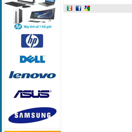
3200MHz, SSD 256Gb M2
V391
NVMe, Non DVD, Wifi + BT,
SS
Win11 SL,Office Home and
Student 2021, 1 year
warranty.