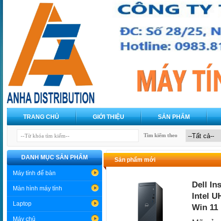
TRANG CHỦ
GIỚI THIỆU
SẢN PHẨM
Tìm kiếm theo
DANH MỤC SẢN PHẨM
Sản phẩm mới
Máy tính để bàn
Dell In
Màn hình máy tính
Intel U
Laptop
Win 11
Máy chủ