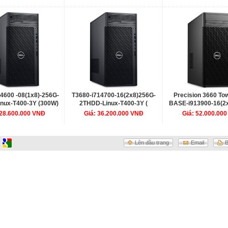
GB, KB, M, 300W,
Graphics 770, KB, M, 500W,
T1000 8GB, KB, M
 3Y WTY 71047052
Linux, 3Y WTY 71047055
Linux, 3Y WTY 71
4600 -08(1x8)-256G-
T3680-i714700-16(2x8)256G-
Precision 3660 To
nux-T400-3Y (300W)
2THDD-Linux-T400-3Y (
BASE-i913900-16(2
2PT3680D04
300W) 42PT3680D03
1THDD-Linux-A2
 28.600.000 VNĐ
Giá: 36.200.000 VNĐ
Giá: 52.000.00
(500W) 42PT36
Lên đầu trang
Email
B