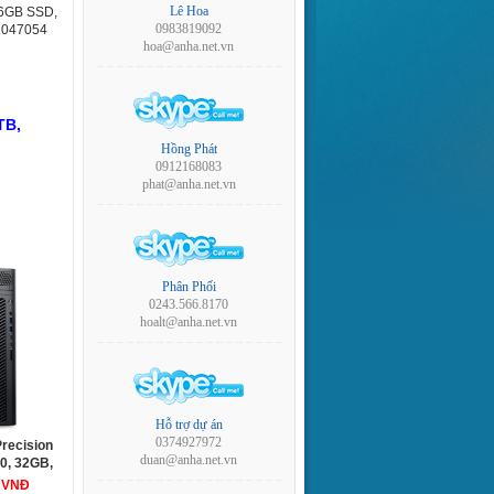
Lê Hoa
56GB SSD,
0983819092
71047054
hoa@anha.net.vn
TB,
Hồng Phát
0912168083
phat@anha.net.vn
Phân Phối
0243.566.8170
hoalt@anha.net.vn
Hỗ trợ dự án
0374927972
Precision
duan@anha.net.vn
00, 32GB,
 NVIDIA
0 VNĐ