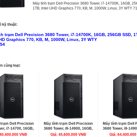
Máy tính trạm Dell Precision 3680 Tower, i7-14700K, 16GB, 2
1TB, Intel UHD Graphics 770, KB, M, 1000W, Linux, 3Y WTY 
 kỹ thuật:
nh trạm Dell Precision 3680 Tower, i7-14700K, 16GB, 256GB SSD, 1
UHD Graphics 770, KB, M, 1000W, Linux, 3Y WTY
54
m cùng loại:
 trạm Dell Precision
Máy tính trạm Dell Precision
Máy tính trạm Dell 
er, i7-14700, 16GB,
3680 Tower, i9-14900, 16GB,
3680 Tower, i9-149
SSD, 1TB, NVIDIA
256GB SSD, 1TB, Intel UHD
256GB SSD, 1TB,
 40.400.000 VNĐ
Giá: 45.600.000 VNĐ
Giá: 64.400.00