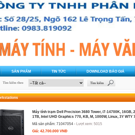
SẢN PHẨM
TIN TỨC
DOWNLOAD BÁO GIÁ
Tìm kiếm theo
Tìm kiếm
rkstations
Máy tính trạm Dell Precision 3680 Tower, i7-14700K, 16GB,
1TB, Intel UHD Graphics 770, KB, M, 1000W, Linux, 3Y WTY
Mã sản phẩm: 71047054 -
Lượt xem: 5015
Giá: 42.700.000 VNĐ