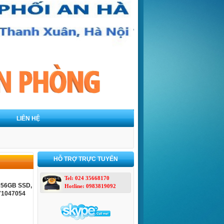
LIÊN HỆ
HỖ TRỢ TRỰC TUYẾN
Tel: 024 35668170
 256GB SSD,
Hotline: 0983819092
 71047054