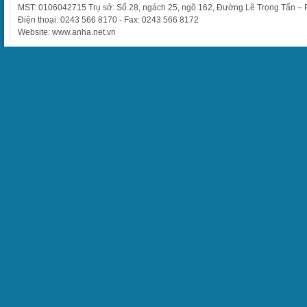
MST: 0106042715 Trụ sở: Số 28, ngách 25, ngõ 162, Đường Lê Trọng Tấn –
Điện thoại: 0243 566 8170 - Fax: 0243 566 8172
Website: www.anha.net.vn