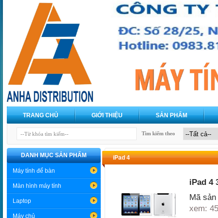
TRANG CHỦ
GIỚI THIỆU
SẢN PHẨM
Tìm kiếm theo
DANH MỤC SẢN PHẨM
iPad 4
Máy tính để bàn
iPad 4
Màn hình máy tính
Mã sản 
Laptop
xem: 4
Máy chủ