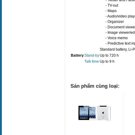
- Twitter and Face
- TV-out
- Maps
- Audio/video play
- Organizer
- Document viewe
- Image viewer/edi
- Voice memo
- Predictive text i
Standard battery, Li
Battery
Stand-by
Up to 720 h
Talk time
Up to 9 h
Sản phẩm cùng loại: