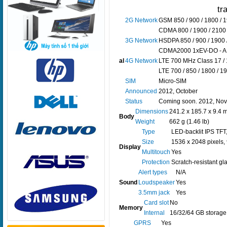
2G Network
GSM 850 / 900 / 1800 / 
CDMA 800 / 1900 / 2100
3G Network
HSDPA 850 / 900 / 1900 
CDMA2000 1xEV-DO - A
al
4G Network
LTE 700 MHz Class 17 / 
LTE 700 / 850 / 1800 / 1
SIM
Micro-SIM
Announced
2012, October
Status
Coming soon. 2012, No
Dimensions
241.2 x 185.7 x 9.4 m
Body
Weight
662 g (1.46 lb)
Type
LED-backlit IPS TFT
Size
1536 x 2048 pixels, 
Display
Multitouch
Yes
Protection
Scratch-resistant gl
Alert types
N/A
Sound
Loudspeaker
Yes
3.5mm jack
Yes
Card slot
No
Memory
Internal
16/32/64 GB storage
GPRS
Yes