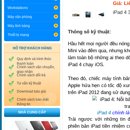
Giá: Li
Workstations
iPad 4 
Máy văn phòng
Máy tính bảng
Thông số kỹ thuật:
Thiết bị mạng
Hầu hết mọi người đều nóng 
HỖ TRỢ KHÁCH HÀNG
Mini vào đêm qua, nhưng khô
làm toàn bộ những ai theo dõ
Quy định và hình thức
thanh toán
iPad 4 chạy iOS.
Chính sách vận chuyển,
giao nhận
Chính sách đổi trả
Theo đó, chiếc máy tính b
Tư vấn kỹ thuật
Apple hứa hẹn có tốc độ xun
Download báo giá
trên iPad 2012 đang sử dụng
Chính sách bảo mật
thông tin
iPad 4
chính là
NHÀ CUNG CẤP
Trái ngược với những tin 
phiên bản iPad tiền nhiệm 