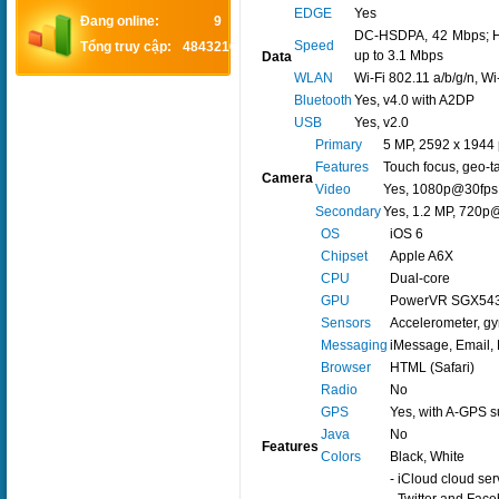
EDGE
Yes
Đang online:
9
DC-HSDPA, 42 Mbps; H
Speed
Tổng truy cập:
4843216
up to 3.1 Mbps
Data
WLAN
Wi-Fi 802.11 a/b/g/n, Wi
Bluetooth
Yes, v4.0 with A2DP
USB
Yes, v2.0
Primary
5 MP, 2592 x 1944 
Features
Touch focus, geo-t
Camera
Video
Yes, 1080p@30fps, 
Secondary
Yes, 1.2 MP, 720p@
OS
iOS 6
Chipset
Apple A6X
CPU
Dual-core
GPU
PowerVR SGX543M
Sensors
Accelerometer, g
Messaging
iMessage, Email, 
Browser
HTML (Safari)
Radio
No
GPS
Yes, with A-GPS
Java
No
Features
Colors
Black, White
- iCloud cloud ser