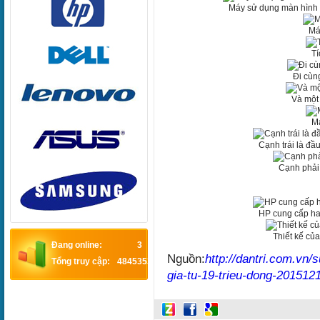
Máy sử dụng màn hình 
Má
Tí
Đi cùn
Và một
M
Cạnh trái là đầ
Cạnh phải 
HP cung cấp hai
Thiết kế củ
Đang online:
3
Nguồn:
http://dantri.com.vn
Tổng truy cập:
4845353
gia-tu-19-trieu-dong-20151