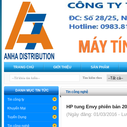
TRANG CHỦ
GIỚI THIỆU
SẢN PHẨM
Tìm kiếm theo
DANH MỤC TIN TỨC
Tin công nghệ
Tin công ty
HP tung Envy phiên bản 201
Khuyến Mại
(Ngày đăng: 01/03/2016 - L
Tuyển Dụng
Tin công nghệ