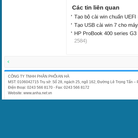
Các tin liên quan
Tạo bộ cài win chuẩn UEFI
Tạo USB cài win 7 cho máy
HP ProBook 400 series G3 
2584)
CÔNG TY TNHH PHÂN PHỐI AN HÀ
MST: 0106042715 Trụ sở: Số 28, ngách 25, ngõ 162, Đường Lê Trọng Tấn –
Điện thoại: 0243 566 8170 - Fax: 0243 566 8172
Website: www.anha.net.vn