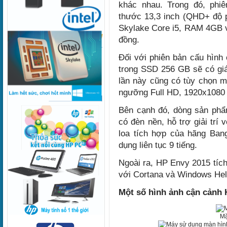
khác nhau. Trong đó, ph
thước 13,3 inch (QHD+ độ ph
Skylake Core i5, RAM 4GB v
đồng.
Đối với phiên bản cấu hìn
trong SSD 256 GB sẽ có giá
lần này cũng có tùy chọn m
ngưỡng Full HD, 1920x1080 
Bên cạnh đó, dòng sản phẩ
có đèn nền, hỗ trợ giải trí
loa tích hợp của hãng Ban
dụng liên tục 9 tiếng.
Ngoài ra, HP Envy 2015 tíc
với Cortana và Windows Hel
Một số hình ảnh cận cảnh 
Mặ