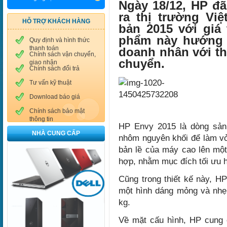
Ngày 18/12, HP đ
ra thị trường Vi
HỖ TRỢ KHÁCH HÀNG
bản 2015 với giá
phẩm này hướng 
Quy định và hình thức
thanh toán
doanh nhân với th
Chính sách vận chuyển,
chuyển.
giao nhận
Chính sách đổi trả
Tư vấn kỹ thuật
Download báo giá
Chính sách bảo mật
thông tin
HP Envy 2015 là dòng sản
NHÀ CUNG CẤP
nhôm nguyên khối để làm vỏ
bản lề của máy cao lên một
hợp, nhằm mục đích tối ưu h
Cũng trong thiết kế này, HP
một hình dáng mỏng và nhẹ
kg.
Về mặt cấu hình, HP cung 